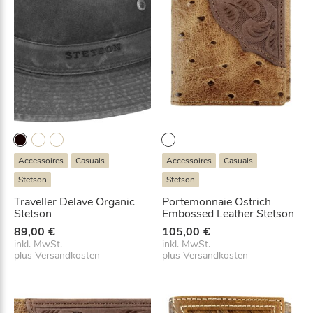
Accessoires
Casuals
Accessoires
Casuals
Stetson
Stetson
Traveller Delave Organic
Portemonnaie Ostrich
Stetson
Embossed Leather Stetson
89,00
€
105,00
€
inkl. MwSt.
inkl. MwSt.
plus
Versandkosten
plus
Versandkosten