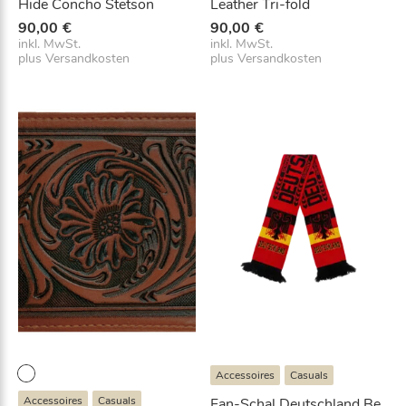
Hide Concho Stetson
Leather Tri-fold
90,00
€
90,00
€
inkl. MwSt.
inkl. MwSt.
plus
Versandkosten
plus
Versandkosten
Accessoires
Casuals
Accessoires
Casuals
Fan-Schal Deutschland Be