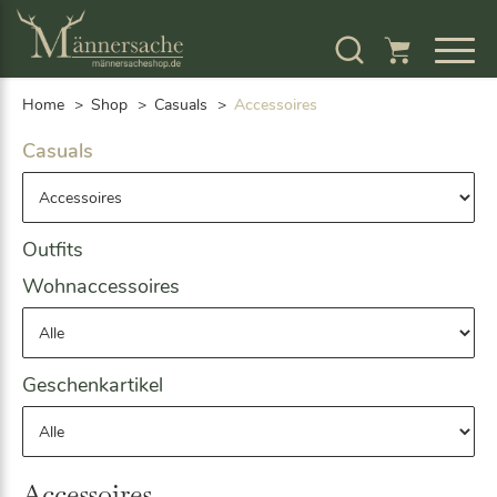
S
k
i
p
Home
Shop
Casuals
Accessoires
t
o
Casuals
c
o
n
t
Outfits
e
n
Wohnaccessoires
t
Geschenkartikel
Accessoires