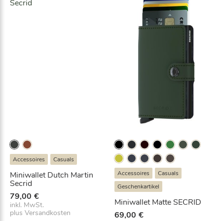
g
e
l
r
i
P
c
r
h
e
e
i
r
s
P
i
r
s
e
t
i
:
s
a
w
b
a
5
r
5
:
,
7
9
Accessoires
Casuals
9
7
Accessoires
Casuals
Miniwallet Dutch Martin
,
€
Secrid
9
.
Geschenkartikel
5
79,00
€
Miniwallet Matte SECRID
€
inkl. MwSt.
plus
Versandkosten
69,00
€