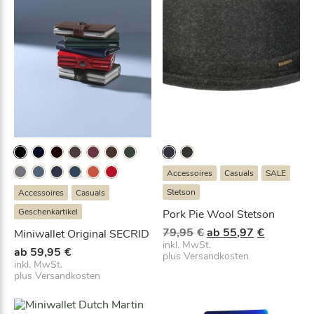
Accessoires
Casuals
SALE
Stetson
Accessoires
Casuals
Geschenkartikel
Pork Pie Wool Stetson
U
A
79,95
€
ab
55,97
€
Miniwallet Original SECRID
r
k
inkl. MwSt.
ab
59,95
€
plus
Versandkosten
s
t
inkl. MwSt.
p
u
plus
Versandkosten
r
e
ü
l
n
l