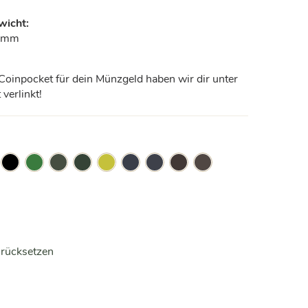
wicht:
1 mm
oinpocket für dein Münzgeld haben wir dir unter
 verlinkt!
k
Black
bright
green
Green-
grey
Nightblue
nightblue
truffle
truffle
&
green
&
black
&
&
&
e
red
lime
lime
orange
orange
rücksetzen