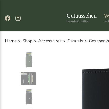
Skip
to
content
Gutaussehen
W
casuals & outfits
woh
Home
Shop
Accessoires
Casuals
Geschenka