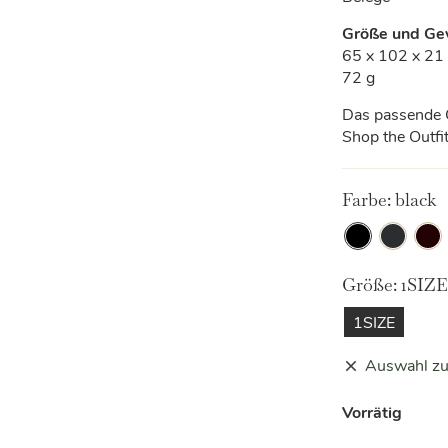
Größe und Ge
65 x 102 x 2
72 g
Das passende C
Shop the Outfit
Farbe:
black
Black
black
blac
&
&
Größe:
1SIZE
blue
ochr
1SIZE
Auswahl zu
Vorrätig