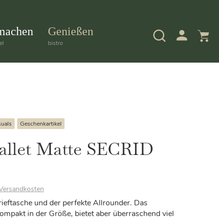
machen
Genießen
el
bistro
uals
Geschenkartikel
allet Matte SECRID
Versandkosten
rieftasche und der perfekte Allrounder. Das
kompakt in der Größe, bietet aber überraschend viel