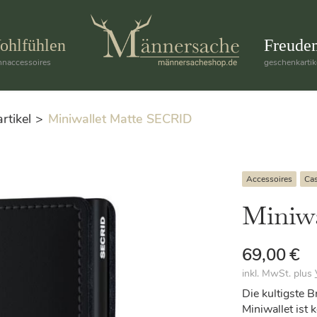
ohlfühlen
Freude
naccessoires
geschenkartik
rtikel
Miniwallet Matte SECRID
Accessoires
Cas
Miniw
69,00
€
inkl. MwSt.
plus
Die kultigste B
Miniwallet ist 