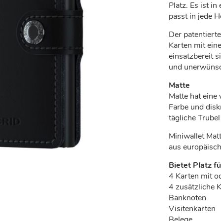
Platz. Es ist i
passt in jede 
Der patentiert
Karten mit ein
einsatzbereit 
und unerwünsc
Matte
Matte hat eine 
Farbe und diskr
tägliche Trube
Miniwallet Matt
aus europäisch
Bietet Platz fü
4 Karten mit o
4 zusätzliche 
Banknoten
Visitenkarten
Belege