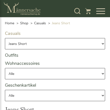
S
k
i
p
Home
Shop
Casuals
Jeans Short
t
o
Casuals
c
o
n
t
Outfits
e
n
Wohnaccessoires
t
Geschenkartikel
Jeans Short