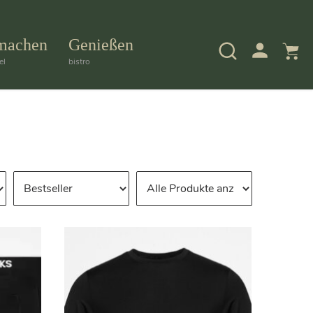
machen
Genießen
el
bistro