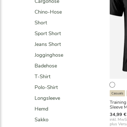
Cargohose
Chino-Hose
Short
Sport Short
Jeans Short
Jogginghose
Badehose
T-Shirt
Polo-Shirt
Casuals
Longsleeve
Training
Sleeve 
Hemd
34,99
€
Sakko
inkl. MwS
plus
Vers