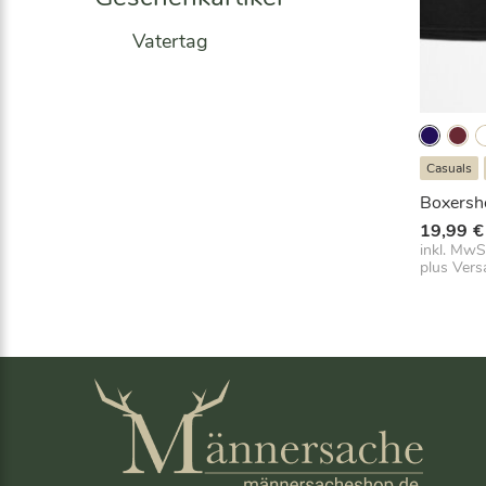
Vatertag
Casuals
Boxersh
19,99
€
inkl. MwS
plus
Vers