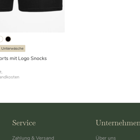
Unterwäsche
orts mit Logo Snocks
t.
andkosten
Service
Unternehme
Zahlung & Versand
Über uns