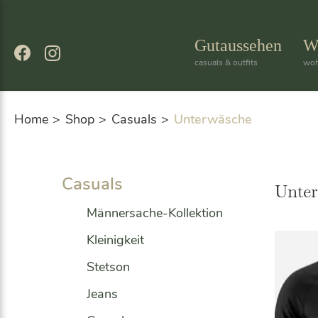
Skip
to
content
Gutaussehen
W
casuals & outfits
woh
Home
Shop
Casuals
Unterwäsche
Casuals
Unte
Männersache-Kollektion
Kleinigkeit
Stetson
Jeans