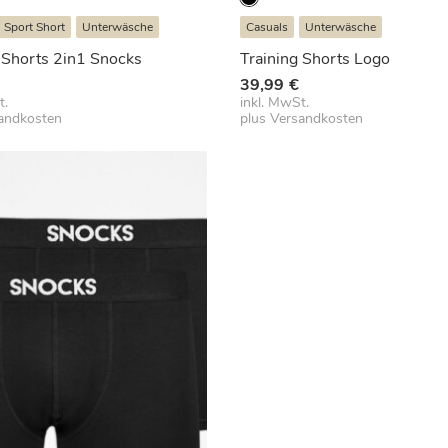
Sport Short
Unterwäsche
Casuals
Unterwäsche
 Shorts 2in1 Snocks
Training Shorts Logo
39,99
€
t.
inkl. MwSt.
andkosten
plus
Versandkosten