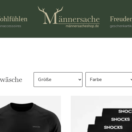
ohlfühlen
Freude
naccessoires
geschenkartik
rwäsche