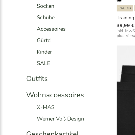
Socken
Casuals
Schuhe
Training
39,99
€
Accessoires
inkl. MwS
plus
Vers
Gürtel
Kinder
SALE
Outfits
Wohnaccessoires
X-MAS
Werner Voß Design
Geschenkartikel