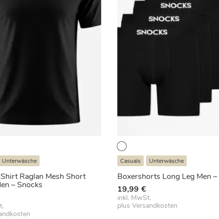
Unterwäsche
Casuals
Unterwäsche
 Shirt Raglan Mesh Short
Boxershorts Long Leg Men –
Men – Snocks
19,99
€
inkl. MwSt.
plus
Versandkosten
t.
andkosten