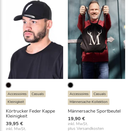
a
E
ti
-
v
M
e:
a
i
l
-
A
d
r
e
s
s
e
Accessoires
Casuals
Accessoires
Casuals
e
Kleinigkeit
Männersache-Kollektion
i
n
Körtrucker Feder Kappe
Männersache Sportbeutel
,
Kleinigkeit
19,90
€
u
39,95
€
inkl. MwSt.
m
plus
Versandkosten
inkl. MwSt.