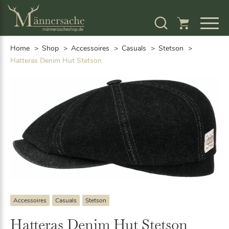
S
k
i
p
Home
Shop
Accessoires
Casuals
Stetson
t
o
Hatteras Denim Hut Stetson
c
o
n
t
e
n
t
Accessoires
Casuals
Stetson
Hatteras Denim Hut Stetson