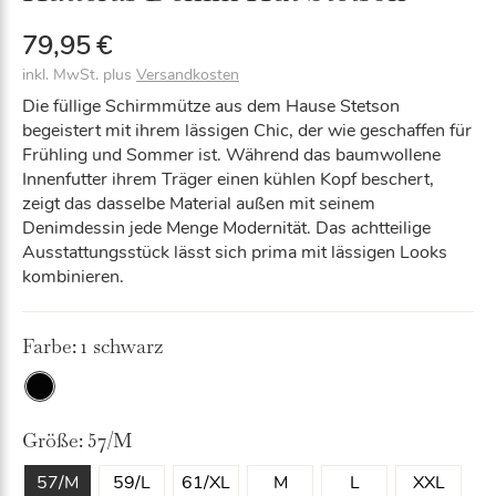
79,95
€
inkl. MwSt.
plus
Versandkosten
Die füllige Schirmmütze aus dem Hause Stetson
begeistert mit ihrem lässigen Chic, der wie geschaffen für
Frühling und Sommer ist. Während das baumwollene
Innenfutter ihrem Träger einen kühlen Kopf beschert,
zeigt das dasselbe Material außen mit seinem
Denimdessin jede Menge Modernität. Das achtteilige
Ausstattungsstück lässt sich prima mit lässigen Looks
kombinieren.
Farbe:
1 schwarz
1
sch
Größe:
57/M
wa
rz
57/M
59/L
61/XL
M
L
XXL