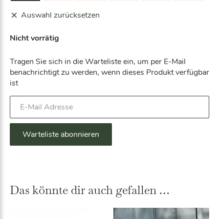
Auswahl zurücksetzen
Nicht vorrätig
Tragen Sie sich in die Warteliste ein, um per E-Mail
benachrichtigt zu werden, wenn dieses Produkt verfügbar
ist
G
e
b
e
Warteliste abonnieren
n
S
i
A
e
lt
I
Das könnte dir auch gefallen …
e
h
r
r
n
e