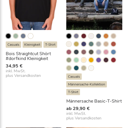
-
S
h
i
r
t
M
Casuals
Kleinigkeit
T-Shirt
e
Bois Straightcut Shört
s
#dorfkind Kleinigkeit
h
34,95
€
a
inkl. MwSt.
l
plus
Versandkosten
Casuals
l
Männersache-Kollektion
o
v
T-Shirt
e
Männersache Basic-T-Shirt
r
ab
29,90
€
S
inkl. MwSt.
n
plus
Versandkosten
o