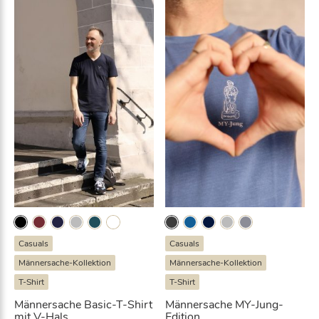
c
k
s
M
e
n
g
e
Casuals
Casuals
Männersache-Kollektion
Männersache-Kollektion
T-Shirt
T-Shirt
Männersache Basic-T-Shirt
Männersache MY-Jung-
mit V-Hals
Edition