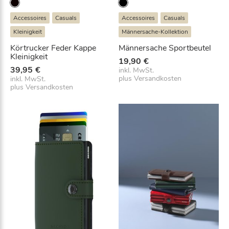
m
b
Accessoires
Casuals
Accessoires
Casuals
o
Kleinigkeit
Männersache-Kollektion
s
s
Körtrucker Feder Kappe
Männersache Sportbeutel
Kleinigkeit
e
19,90
€
d
39,95
€
inkl. MwSt.
plus
Versandkosten
L
inkl. MwSt.
plus
Versandkosten
e
a
t
h
e
r
S
t
e
t
s
o
n