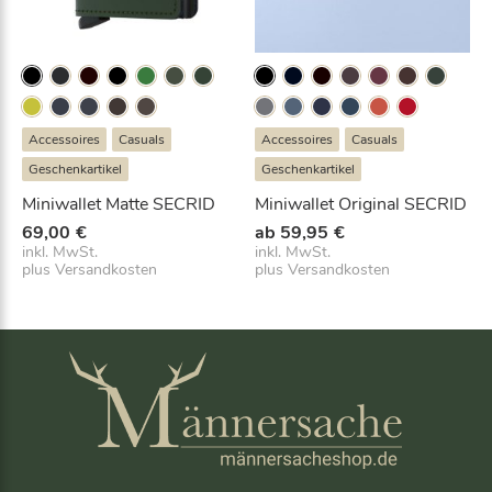
M
e
n
g
e
Accessoires
Casuals
Accessoires
Casuals
Geschenkartikel
Geschenkartikel
Miniwallet Matte SECRID
Miniwallet Original SECRID
69,00
€
ab
59,95
€
inkl. MwSt.
inkl. MwSt.
plus
Versandkosten
plus
Versandkosten