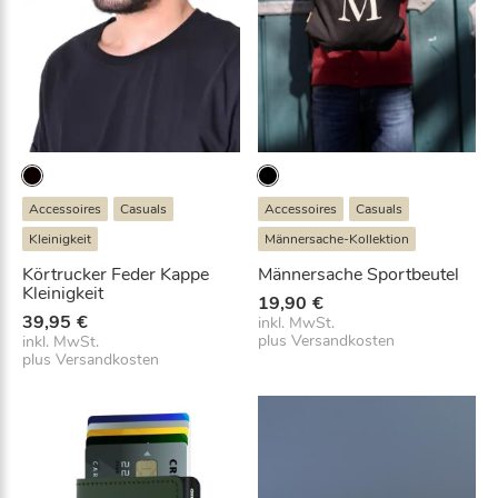
-
A
d
r
e
s
s
e
Accessoires
Casuals
Accessoires
Casuals
e
Kleinigkeit
Männersache-Kollektion
i
n
Körtrucker Feder Kappe
Männersache Sportbeutel
,
Kleinigkeit
19,90
€
u
39,95
€
inkl. MwSt.
m
plus
Versandkosten
inkl. MwSt.
plus
Versandkosten
s
i
c
h
a
u