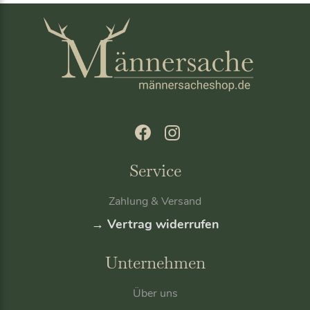
s
e
s
P
r
o
d
u
k
t
z
Service
u
s
e
Zahlung & Versand
t
→ Vertrag widerrufen
z
e
Unternehmen
n
Über uns