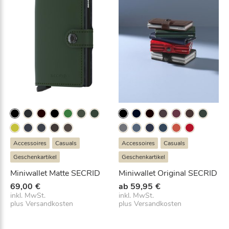
f
d
i
e
W
a
r
t
e
l
i
s
t
Accessoires
Casuals
Accessoires
Casuals
e
Geschenkartikel
Geschenkartikel
f
Miniwallet Matte SECRID
Miniwallet Original SECRID
ü
r
69,00
€
ab
59,95
€
inkl. MwSt.
inkl. MwSt.
d
plus
Versandkosten
plus
Versandkosten
i
e