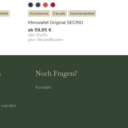
tikel
Accessoires
Casuals
Geschenkartikel
Miniwallet Original SECRID
ab
59,95
€
inkl. MwSt.
plus
Versandkosten
n
Noch Fragen?
Kontakt
r werden