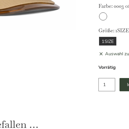
w
Farbe:
0003 o
5
0003
offwhite
Größe:
1SIZE
1SIZE
Auswahl zu
Vorrätig
Mütze
mit
PVC-
Einsatz
/
Basecap
Replay
efallen …
Menge