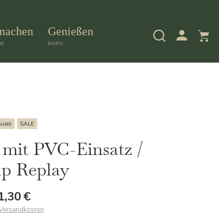
machen
Genießen
el
bistro
uals
SALE
mit PVC-Einsatz /
ap Replay
rsprünglicher
Aktueller
1,30
€
reis
Preis
Versandkosten