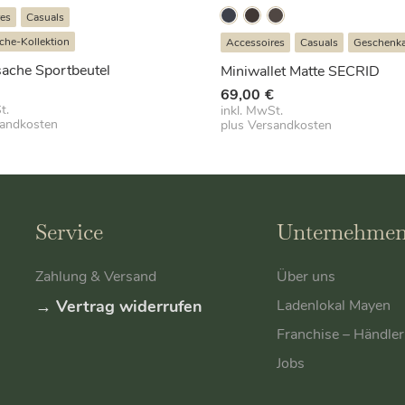
res
Casuals
che-Kollektion
Accessoires
Casuals
Geschenkar
ache Sportbeutel
Miniwallet Matte SECRID
€
69,00
€
t.
inkl. MwSt.
sandkosten
plus
Versandkosten
Service
Unternehme
Zahlung & Versand
Über uns
→ Vertrag widerrufen
Ladenlokal Mayen
Franchise – Händle
Jobs