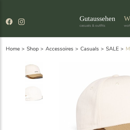
Skip
to
content
Gutaussehen
W
casuals & outfits
woh
Home
Shop
Accessoires
Casuals
SALE
M