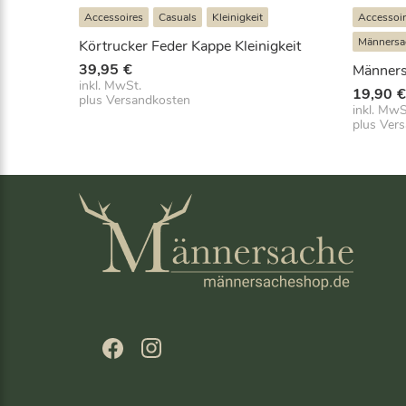
Accessoires
Casuals
Kleinigkeit
Accessoi
Männersa
Körtrucker Feder Kappe Kleinigkeit
39,95
€
Männers
inkl. MwSt.
19,90
plus
Versandkosten
inkl. MwS
plus
Ver