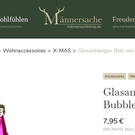
ohlfühlen
Freude
naccessoires
geschenkartik
Wohnaccessoires
X-MAS
Glasanhänger Bob van
Accessoires
We
Glasa
Bubbl
7,95
€
inkl. MwSt.
plus