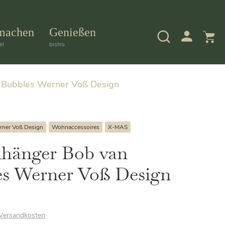
machen
Genießen
el
bistro
 Bubbles Werner Voß Design
rner Voß Design
Wohnaccessoires
X-MAS
nhänger Bob van
es Werner Voß Design
Versandkosten