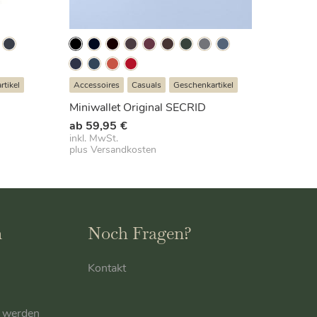
tikel
Accessoires
Casuals
Geschenkartikel
Miniwallet Original SECRID
ab
59,95
€
inkl. MwSt.
plus
Versandkosten
n
Noch Fragen?
Kontakt
r werden