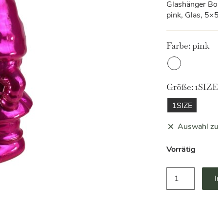
Glashänger Bo
pink, Glas, 5
Farbe:
pink
Pink
Größe:
1SIZE
1SIZE
Auswahl zu
Vorrätig
Glasanhänger
Bob
van
Bubbles
Werner