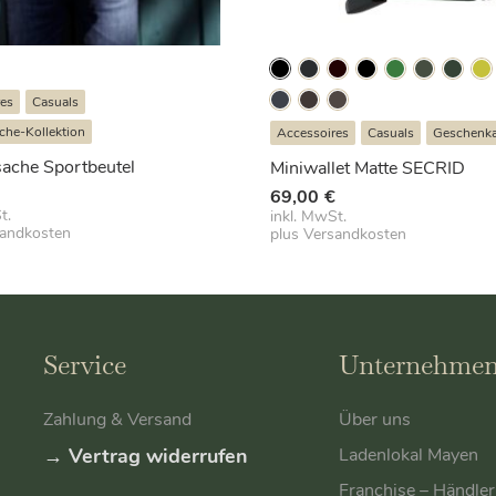
res
Casuals
che-Kollektion
Accessoires
Casuals
Geschenkar
ache Sportbeutel
Miniwallet Matte SECRID
€
69,00
€
t.
inkl. MwSt.
sandkosten
plus
Versandkosten
Service
Unternehme
Zahlung & Versand
Über uns
→ Vertrag widerrufen
Ladenlokal Mayen
Franchise – Händle