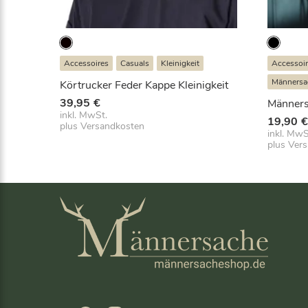
Accessoires
Casuals
Kleinigkeit
Accessoi
Männersa
Körtrucker Feder Kappe Kleinigkeit
39,95
€
Männers
inkl. MwSt.
19,90
plus
Versandkosten
inkl. MwS
plus
Ver