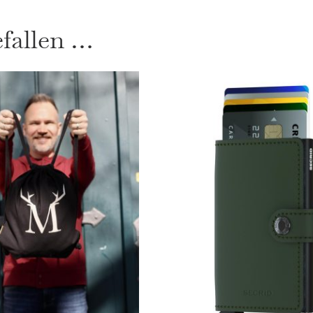
Voß
Design
efallen …
Menge