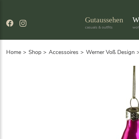
Skip
to
content
Gutaussehen
W
casuals & outfits
woh
Home
Shop
Accessoires
Werner Voß Design