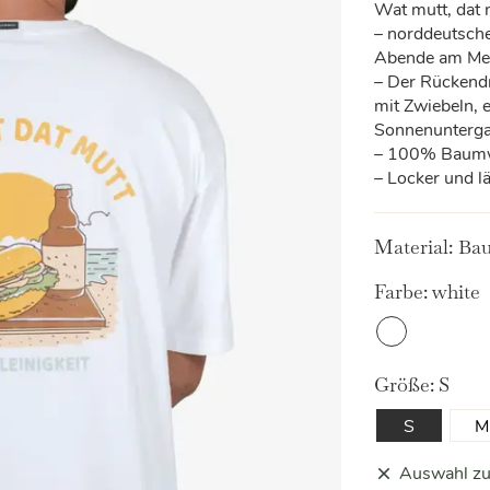
Wat mutt, dat 
– norddeutsch
Abende am Me
– Der Rückendru
mit Zwiebeln, 
Sonnenunterg
– 100% Baumw
– Locker und l
Material:
Bau
Farbe:
white
White
Größe:
S
S
M
Auswahl zu