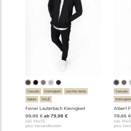
Casuals
Kleinigkeit
Leichte Jacke
Casuals
Sakko
SALE
Kleinigkei
Feiner Lauterbach Kleinigkeit
Albert F
Ursprünglicher
Aktueller
99,95
€
ab
79,96
€
79,95
Preis
Preis
inkl. MwSt.
inkl. MwS
plus
Versandkosten
plus
Ver
war:
ist: