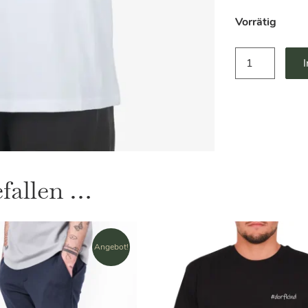
Vorrätig
T-
Shört
Wat
Mutt
Dat
Mutt
Kleinigkeit
Menge
efallen …
Angebot!