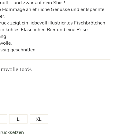
mutt – und zwar auf dein Shirt!
e Hommage an ehrliche Genüsse und entspannte
er.
ck zeigt ein liebevoll illustriertes Fischbrötchen
ein kühles Fläschchen Bier und eine Prise
ang
olle.
ässig geschnitten
mwolle 100%
L
XL
rücksetzen