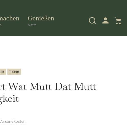
machen
Genießen
el
bistro
eit
T-Shirt
rt Wat Mutt Dat Mutt
gkeit
Versandkosten