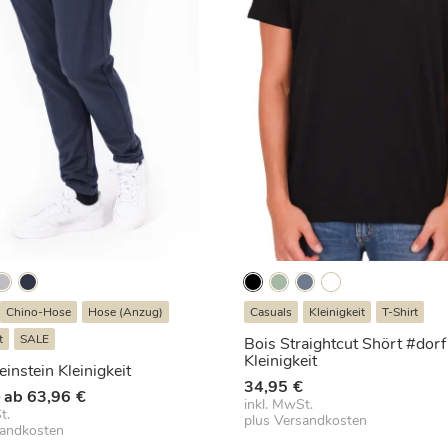
Chino-Hose
Hose (Anzug)
Casuals
Kleinigkeit
T-Shirt
t
SALE
Bois Straightcut Shört #dorf
Kleinigkeit
einstein Kleinigkeit
34,95
€
Ursprünglicher
Aktueller
€
ab
63,96
€
inkl. MwSt.
Preis
Preis
t.
plus
Versandkosten
sandkosten
war:
ist: