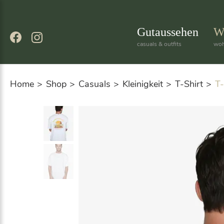
Skip
to
content
Gutaussehen
W
casuals & outfits
woh
Home
Shop
Casuals
Kleinigkeit
T-Shirt
T-