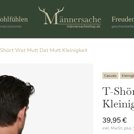
ohlfühlen
Freude
naccessoires
geschenkartik
Shört Wat Mutt Dat Mutt Kleinigkeit
Casuals
Kleinigk
T-Shö
Kleini
39,95
€
inkl. MwSt.
plus