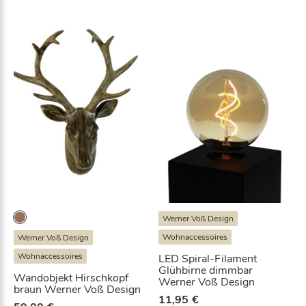
g
n
M
e
n
g
e
Werner Voß Design
Wohnaccessoires
Werner Voß Design
Wohnaccessoires
LED Spiral-Filament
Glühbirne dimmbar
Wandobjekt Hirschkopf
Werner Voß Design
braun Werner Voß Design
11,95
€