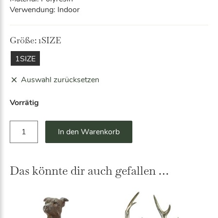
Verwendung: Indoor
Größe:
1SIZE
1SIZE
Auswahl zurücksetzen
Vorrätig
S
A
In den Warenkorb
c
lt
h
e
w
r
e
Das könnte dir auch gefallen …
n
i
a
n
ti
m
v
.
e: