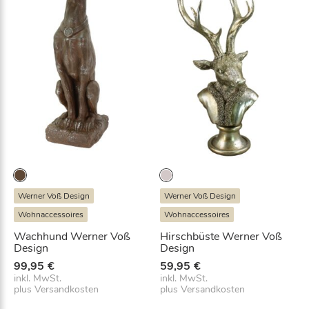
F
l
ü
g
e
l
n
W
e
r
n
e
r
Werner Voß Design
Werner Voß Design
V
Wohnaccessoires
Wohnaccessoires
o
ß
Wachhund Werner Voß
Hirschbüste Werner Voß
Design
Design
D
e
99,95
€
59,95
€
s
inkl. MwSt.
inkl. MwSt.
plus
Versandkosten
plus
Versandkosten
i