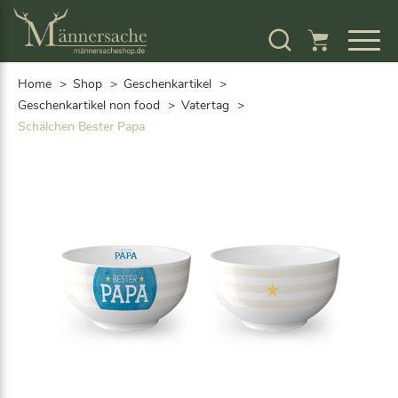
S
k
i
p
Home
Shop
Geschenkartikel
t
o
Geschenkartikel non food
Vatertag
c
Schälchen Bester Papa
o
n
t
e
n
t