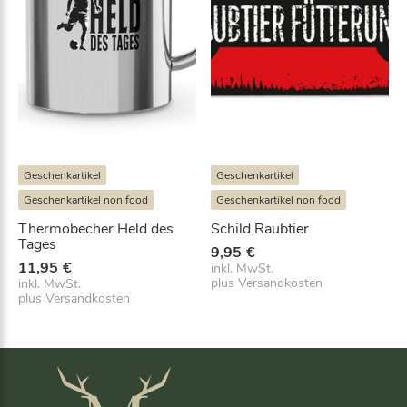
h
e
e
i
r
s
P
i
r
s
e
t
i
:
s
a
w
b
a
1
Geschenkartikel
Geschenkartikel
r
5
Geschenkartikel non food
Geschenkartikel non food
:
,
1
9
Thermobecher Held des
Schild Raubtier
9
6
Tages
9,95
€
,
€
11,95
€
inkl. MwSt.
9
.
plus
Versandkosten
inkl. MwSt.
5
plus
Versandkosten
€