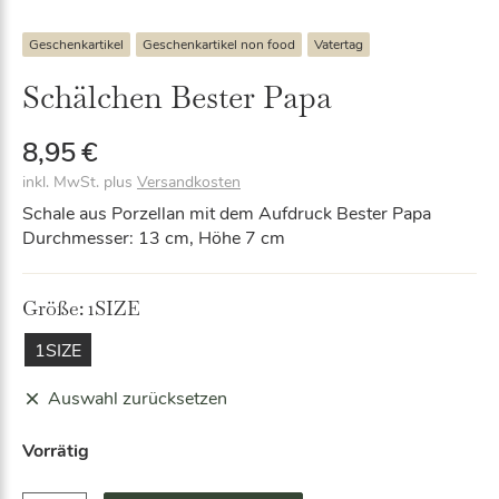
Geschenkartikel
Geschenkartikel non food
Vatertag
Schälchen Bester Papa
8,95
€
inkl. MwSt.
plus
Versandkosten
Schale aus Porzellan mit dem Aufdruck Bester Papa
Durchmesser: 13 cm, Höhe 7 cm
Größe:
1SIZE
1SIZE
Auswahl zurücksetzen
Vorrätig