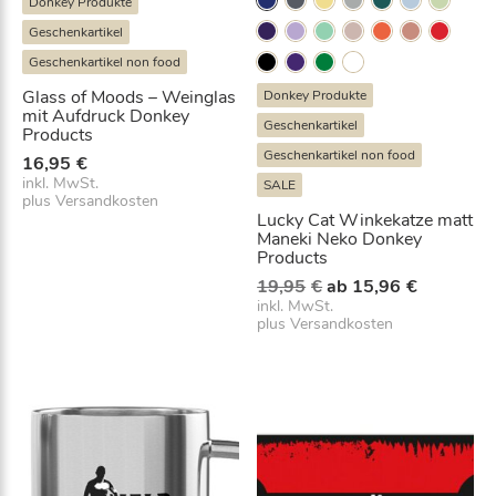
Donkey Produkte
n
Geschenkartikel
g
Geschenkartikel non food
e
Glass of Moods – Weinglas
Donkey Produkte
mit Aufdruck Donkey
Geschenkartikel
Products
Geschenkartikel non food
16,95
€
inkl. MwSt.
SALE
plus
Versandkosten
Lucky Cat Winkekatze matt
Maneki Neko Donkey
Products
U
A
19,95
€
ab
15,96
€
r
k
inkl. MwSt.
plus
Versandkosten
s
t
p
u
r
e
ü
l
n
l
g
e
l
r
i
P
c
r