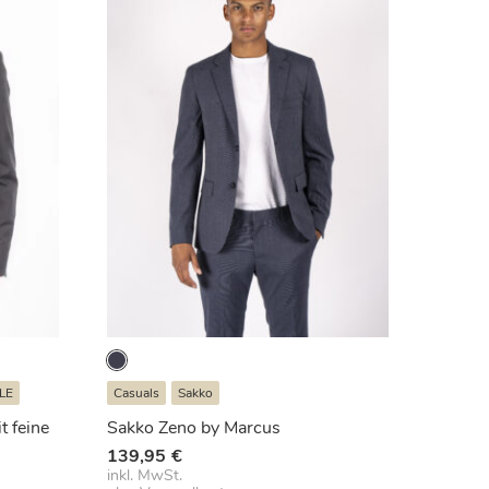
LE
Casuals
Sakko
t feine
Sakko Zeno by Marcus
139,95
€
ler
inkl. MwSt.