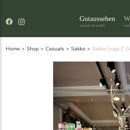
Skip
to
content
Gutaussehen
W
casuals & outfits
woh
Home
Shop
Casuals
Sakko
Sakko Luigi C G