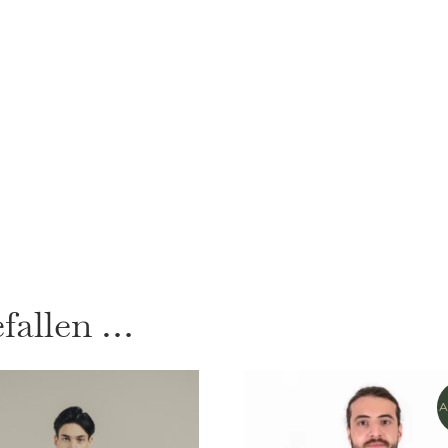
efallen …
A