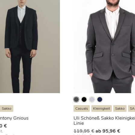
Sakko
Casuals
Kleinigkeit
Sakko
SA
ntony Gnious
Uli Schöneß Sakko Kleinigkei
Linie
0
€
Ursprünglicher
Aktuel
119,95
€
ab
95,96
€
t.