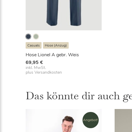
Casuals
Hose (Anzug)
Hose Lionel A gebr. Weis
69,95
€
inkl. MwSt.
plus
Versandkosten
Das könnte dir auch g
Angebot!