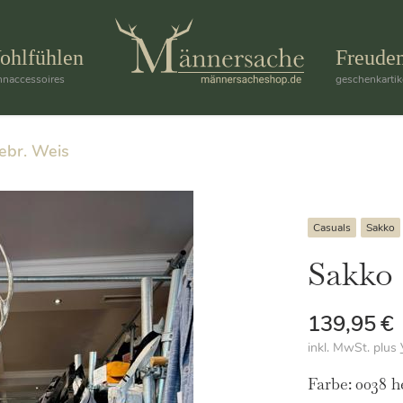
ohlfühlen
Freude
naccessoires
geschenkartik
ebr. Weis
Casuals
Sakko
Sakko 
139,95
€
inkl. MwSt.
plus
Farbe:
0038 h