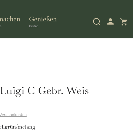
machen
Genießen
el
bistro
Luigi C Gebr. Weis
Versandkosten
ellgrün/melang