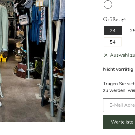
0038
hellgrün/mela
Größe:
24
24
2
54
Auswahl zu
Nicht vorrätig
Tragen Sie sich
zu werden, wen
Geben
Sie
Ihre
E-
Warteliste
Mail-
Adresse