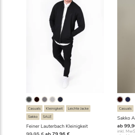
Casuals
Kleinigkeit
Leichte Jacke
Casuals
Sakko
SALE
Sakko A
ab
99,9
Feiner Lauterbach Kleinigkeit
inkl. MwS
Ursprünglicher
Aktueller
99,95
€
ab
79,96
€