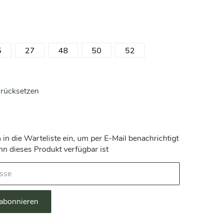
ng
5
27
48
50
52
rücksetzen
 in die Warteliste ein, um per E-Mail benachrichtigt
n dieses Produkt verfügbar ist
 abonnieren