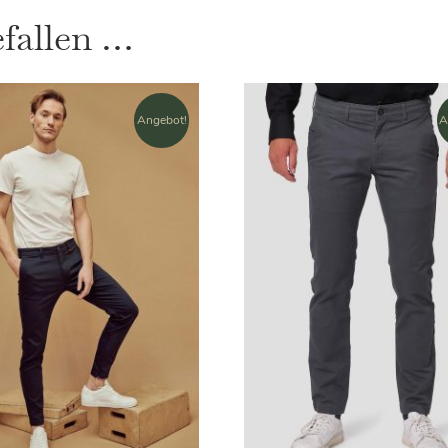
efallen …
Angebot!
A