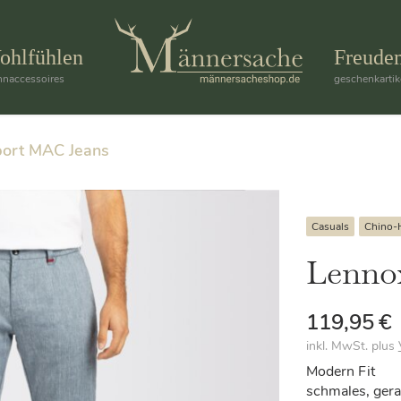
ohlfühlen
Freude
naccessoires
geschenkartik
port MAC Jeans
Casuals
Chino-
Lenno
119,95
€
inkl. MwSt.
plus
Modern Fit
schmales, ger