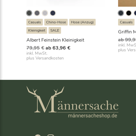
Casuals
Chino-Hose
Hose (Anzug)
Casuals
Kleinigkeit
SALE
Griffin
ab
99,9
Albert Feinstein Kleinigkeit
inkl. MwS
Ursprünglicher
Aktueller
79,95
€
ab
63,96
€
plus
Ver
Preis
Preis
inkl. MwSt.
plus
Versandkosten
war:
ist:
79,95€
ab
63,96€.