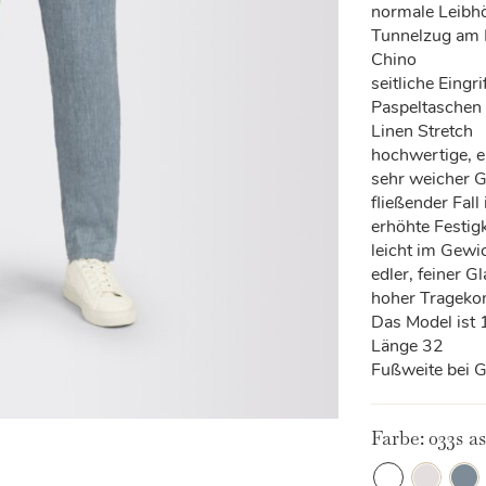
normale Leibh
Tunnelzug am
Chino
seitliche Eingr
Paspeltaschen 
Linen Stretch
hochwertige, e
sehr weicher Gr
fließender Fall
erhöhte Festig
leicht im Gewi
edler, feiner G
hoher Trageko
Das Model ist
Länge 32
Fußweite bei 
Farbe:
033s as
033S
051
174