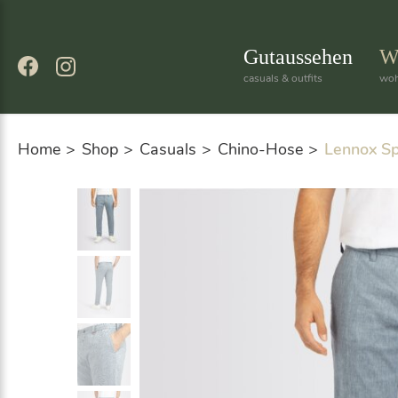
Skip
to
content
Gutaussehen
W
casuals & outfits
woh
Home
Shop
Casuals
Chino-Hose
Lennox S