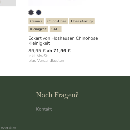
Casuals
Chino-Hose
Hose (Anzug)
Kleinigkeit
SALE
eller
Eckart von Hoshausen Chinohose
s
Kleinigkeit
Ursprünglicher
Aktueller
89,95
€
ab
71,96
€
Preis
Preis
inkl. MwSt.
7€.
plus
Versandkosten
war:
ist:
89,95€
ab
71,96€.
n
Noch Fragen?
Kontakt
r werden