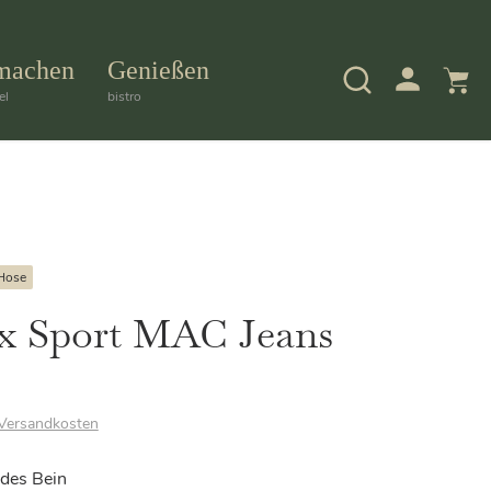
machen
Genießen
el
bistro
Hose
x Sport MAC Jeans
Versandkosten
ades Bein