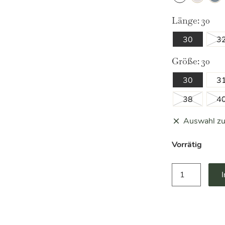
ashes
silver
capr
Länge:
30
stripes
blue
30
3
Größe:
30
30
3
38
4
Auswahl zu
Vorrätig
Lennox
Sport
MAC
Jeans
Menge