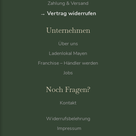
z
Zahlung & Versand
u
→ Vertrag widerrufen
s
e
Unternehmen
t
z
e
Über uns
n
Ladenlokal Mayen
Franchise – Händler werden
Jobs
Noch Fragen?
Kontakt
Widerrufsbelehrung
Impressum