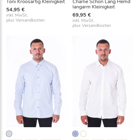
i
Toni Kroosartig Kleinigkeit
Charlie Schön Lang Hemd
langarm Kleinigkeit
n
54,95
€
,
69,95
€
inkl. MwSt.
plus
Versandkosten
inkl. MwSt.
u
plus
Versandkosten
m
s
i
c
h
a
u
f
d
i
e
W
a
r
t
e
l