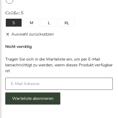
W
hite
Größe:
S
S
M
L
XL
Auswahl zurücksetzen
Nicht vorrätig
Tragen Sie sich in die Warteliste ein, um per E-Mail
benachrichtigt zu werden, wenn dieses Produkt verfügbar
ist
G
e
b
e
Warteliste abonnieren
n
S
i
A