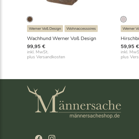
Werner Voß Design
Wohnaccessoires
Werner V
Wachhund Werner Voß Design
Hirschb
99,95
€
59,95
inkl. MwSt.
inkl. MwS
plus
Versandkosten
plus
Ver