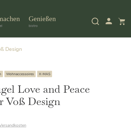
machen
Genießen
el
bistro
oß Design
n
Wohnaccessoires
X-MAS
gel Love and Peace
r Voß Design
Versandkosten