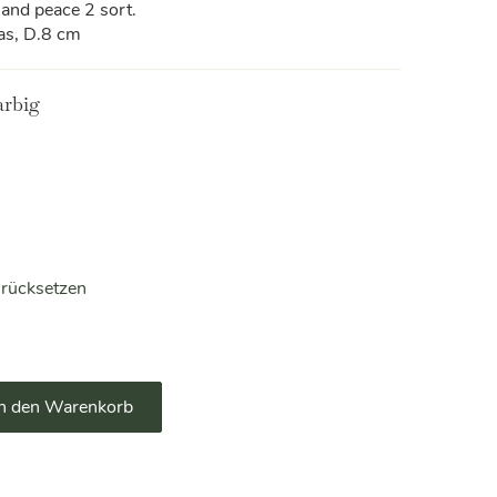
 and peace 2 sort.
as, D.8 cm
arbig
rücksetzen
Alternative:
In den Warenkorb