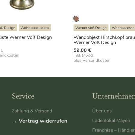
oß Design
Wohnaccessoires
Werner Voß Design
Wohnaccessoi
üste Werner Voß Design
Wandobjekt Hirschkopf bra
Werner Voß Design
€
59,00
€
t.
sandkosten
inkl. MwSt.
plus
Versandkosten
Service
Unternehme
Zahlung & Versand
Über uns
→ Vertrag widerrufen
Ladenlokal Mayen
Franchise – Händle