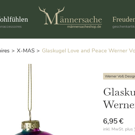
ohlfühlen
Freude
naccessoires
geschenkartik
ires
X-MAS
Glaskugel Love and Peace Werner V
Werner Voß Desig
Glasku
Werne
6,95
€
inkl. MwSt.
plus