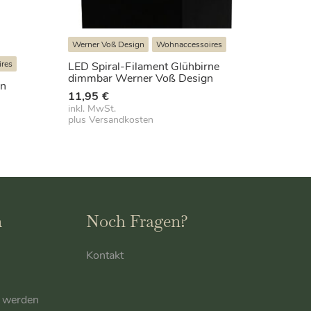
Werner Voß Design
Wohnaccessoires
res
LED Spiral-Filament Glühbirne
dimmbar Werner Voß Design
un
11,95
€
inkl. MwSt.
plus
Versandkosten
n
Noch Fragen?
Kontakt
r werden