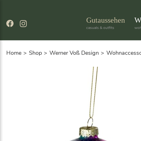
Skip
to
content
Gutaussehen
W
casuals & outfits
woh
Home
Shop
Werner Voß Design
Wohnaccesso