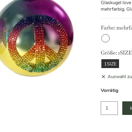
Glaskugel love
mehrfarbig, Gl
Farbe:
mehrf
Mehrfarbig
Größe:
1SIZE
1SIZE
Auswahl zu
Vorrätig
Glaskugel
Love
and
Peace
Werner