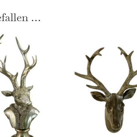
Voß
Design
efallen …
Menge