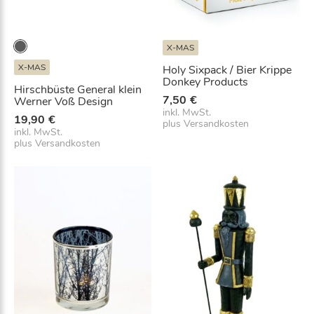
e
M
e
X-MAS
n
X-MAS
Holy Sixpack / Bier Krippe
g
Donkey Products
Hirschbüste General klein
e
7,50
€
Werner Voß Design
inkl. MwSt.
19,90
€
plus
Versandkosten
inkl. MwSt.
plus
Versandkosten