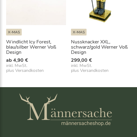
X-MAS
X-MAS
Windlicht Icy Forest,
Nussknacker XXL,
blau/silber Werner Voß
schwarz/gold Werner Voß
Design
Design
ab
4,90
€
299,00
€
inkl. MwSt.
inkl. MwSt.
plus
Versandkosten
plus
Versandkosten