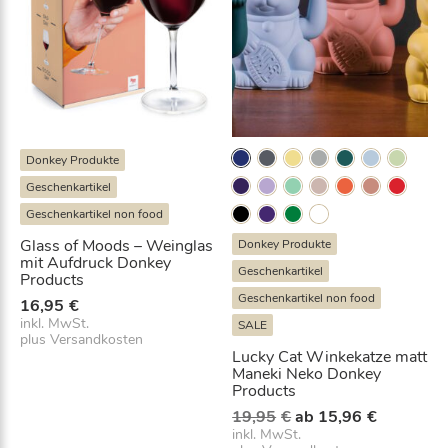
t
c
h
e
n
/
t
r
Donkey Produkte
a
Geschenkartikel
y
Geschenkartikel non food
M
e
Glass of Moods – Weinglas
Donkey Produkte
mit Aufdruck Donkey
n
Geschenkartikel
Products
g
Geschenkartikel non food
16,95
€
e
inkl. MwSt.
SALE
plus
Versandkosten
Lucky Cat Winkekatze matt
Maneki Neko Donkey
Products
U
A
19,95
€
ab
15,96
€
r
k
inkl. MwSt.