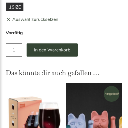
1SIZE
Auswahl zurücksetzen
Vorrätig
G
A
In den Warenkorb
e
lt
i
e
l
r
e
Das könnte dir auch gefallen …
n
r
a
T
ti
y
v
Angebot!
p
e:
B
r
e
t