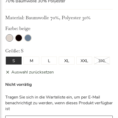
70% Baumwolle 30% Polyester
Material:
Baumwolle 70%, Polyester 30%
Farbe:
beige
Bei
Bla
Sto
ge
ck
rm
Größe:
S
blu
e
S
M
L
XL
XXL
3XL
Auswahl zurücksetzen
Nicht vorrätig
Tragen Sie sich in die Warteliste ein, um per E-Mail
benachrichtigt zu werden, wenn dieses Produkt verfügbar
ist