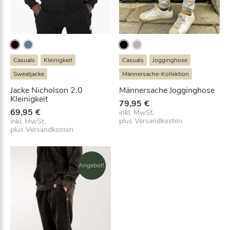
r
e
s
s
e
Casuals
Kleinigkeit
Casuals
Jogginghose
e
Sweatjacke
Männersache-Kollektion
i
n
Jacke Nicholson 2.0
Männersache Jogginghose
,
Kleinigkeit
79,95
€
u
69,95
€
inkl. MwSt.
m
plus
Versandkosten
inkl. MwSt.
plus
Versandkosten
s
i
c
h
Angebot!
a
u
f
d
i