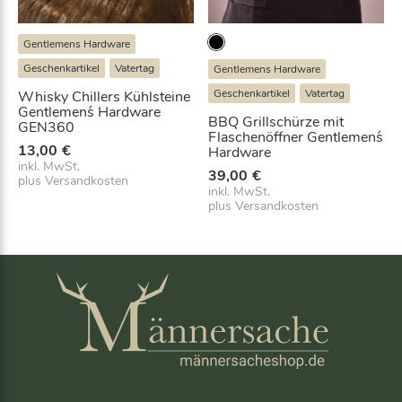
H
a
Gentlemens Hardware
r
Geschenkartikel
Vatertag
Gentlemens Hardware
d
Geschenkartikel
Vatertag
w
Whisky Chillers Kühlsteine
Gentlemen´s Hardware
a
BBQ Grillschürze mit
GEN360
r
Flaschenöffner Gentlemen´s
13,00
€
Hardware
e
inkl. MwSt.
G
39,00
€
plus
Versandkosten
inkl. MwSt.
E
plus
Versandkosten
N
6
4
6
M
e
n
g
e