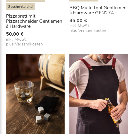
y
Geschenkartikel
BBQ Multi-Tool Gentlemen
S
´s Hardware GEN274
t
Pizzabrett mit
45,00
€
Pizzaschneider Gentlemen
o
´s Hardware
inkl. MwSt.
n
plus
Versandkosten
50,00
€
e
inkl. MwSt.
s
plus
Versandkosten
S
e
t
G
e
n
t
l
e
m
e
n
s