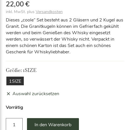
22,00
€
inkl. MwSt.
plus
Versandkosten
Dieses „coole“ Set besteht aus 2 Gläsern und 2 Kugel aus
Granit. Die Granitkugeln können im Gefrierfach gekühlt
werden und beim Genießen des Whisky eingesetzt
werden, so verwässert der Whisky nicht. Verpackt in
einem schönen Karton ist das Set auch ein schönes
Geschenk für Whiskyliebhaber.
Größe:
1SIZE
1SIZE
Auswahl zurücksetzen
Vorrätig
C
A
In den Warenkorb
o
lt