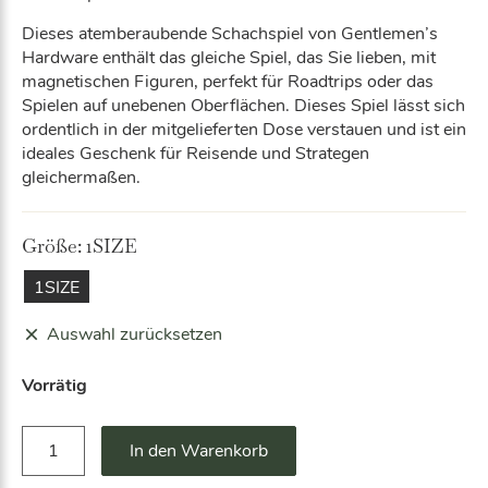
Dieses atemberaubende Schachspiel von Gentlemen’s
Hardware enthält das gleiche Spiel, das Sie lieben, mit
magnetischen Figuren, perfekt für Roadtrips oder das
Spielen auf unebenen Oberflächen. Dieses Spiel lässt sich
ordentlich in der mitgelieferten Dose verstauen und ist ein
ideales Geschenk für Reisende und Strategen
gleichermaßen.
Größe:
1SIZE
1SIZE
Auswahl zurücksetzen
Vorrätig
S
A
In den Warenkorb
c
lt
h
e