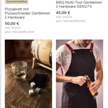
Geschenkartikel
BBQ Multi-Tool Gentlemen
e
´s Hardware GEN274
n
Pizzabrett mit
45,00
€
Pizzaschneider Gentlemen
´s Hardware
inkl. MwSt.
s
plus
Versandkosten
50,00
€
H
inkl. MwSt.
a
plus
Versandkosten
r
d
w
a
r
e
M
e
n
g
e