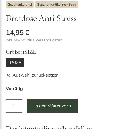
Geschenkartikel
Geschenkartikel non food
Brotdose Anti Stress
14,95
€
inkl. MwSt.
plus
Versandkosten
Größe:
1SIZE
1SIZE
Auswahl zurücksetzen
Vorrätig
B
A
In den Warenkorb
r
lt
o
e
t
r
d
Das könnte dir auch gefallen …
n