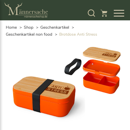
S
k
i
p
Home
Shop
Geschenkartikel
t
o
Geschenkartikel non food
Brotdose Anti Stress
c
o
n
t
e
n
t