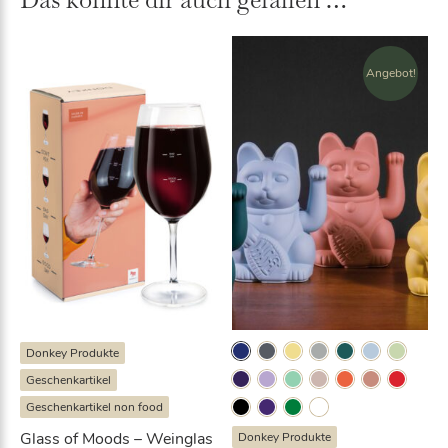
o
a
s
ti
e
v
Angebot!
A
e:
n
t
i
S
t
r
e
s
s
M
e
n
Donkey Produkte
g
Geschenkartikel
e
Geschenkartikel non food
Glass of Moods – Weinglas
Donkey Produkte