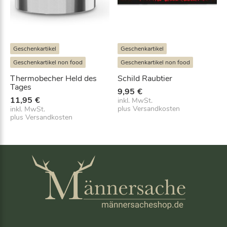
e
t
i
:
s
a
w
b
a
1
Geschenkartikel
Geschenkartikel
r
5
Geschenkartikel non food
Geschenkartikel non food
:
,
1
9
Thermobecher Held des
Schild Raubtier
9
6
Tages
9,95
€
,
€
11,95
€
inkl. MwSt.
9
.
plus
Versandkosten
inkl. MwSt.
5
plus
Versandkosten
€