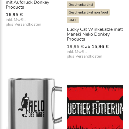
mit Aufdruck Donkey
Geschenkartikel
Products
Geschenkartikel non food
16,95
€
inkl. MwSt.
SALE
plus
Versandkosten
Lucky Cat Winkekatze matt
Maneki Neko Donkey
Products
U
A
19,95
€
ab
15,96
€
r
k
inkl. MwSt.
plus
Versandkosten
s
t
p
u
r
e
ü
l
n
l
g
e
l
r
i
P
c
r
h
e
e
i
r
s
P
i
r
s