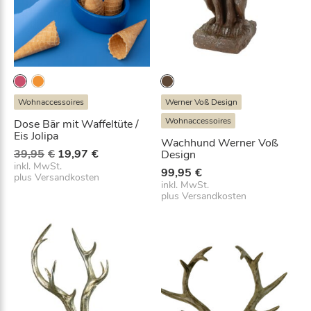
e
/
4
€
E
9
.
i
s
,
J
9
o
Wohnaccessoires
Werner Voß Design
l
5
Wohnaccessoires
Dose Bär mit Waffeltüte /
i
€
Eis Jolipa
p
Wachhund Werner Voß
U
A
39,95
€
19,97
€
Design
a
r
k
inkl. MwSt.
M
99,95
€
plus
Versandkosten
s
t
e
inkl. MwSt.
p
u
plus
Versandkosten
n
r
e
g
ü
l
e
n
l
g
e
l
r
i
P
c
r
h
e