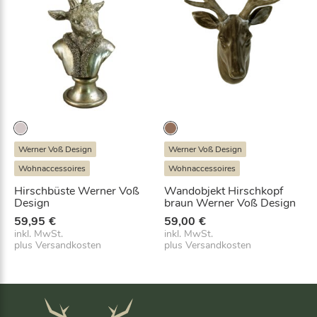
e
i
r
s
P
i
r
s
e
t
i
:
s
1
w
9
a
,
r
9
:
7
3
€
Werner Voß Design
Werner Voß Design
9
.
Wohnaccessoires
Wohnaccessoires
,
9
Hirschbüste Werner Voß
Wandobjekt Hirschkopf
5
Design
braun Werner Voß Design
€
59,95
€
59,00
€
inkl. MwSt.
inkl. MwSt.
plus
Versandkosten
plus
Versandkosten